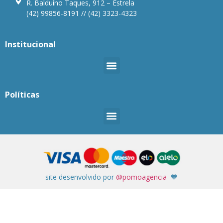
R. Balduíno Taques, 912 – Estrela
(42) 99856-8191 // (42) 3323-4323
Institucional
Políticas
site desenvolvido por
@pomoagencia
🧡