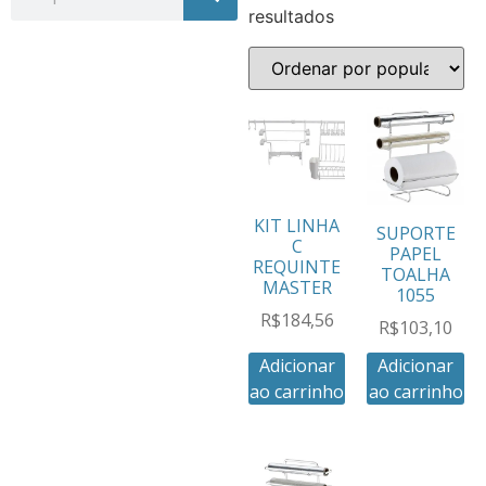
resultados
KIT LINHA
SUPORTE
C
PAPEL
REQUINTE
TOALHA
MASTER
1055
R$
184,56
R$
103,10
Adicionar
Adicionar
ao carrinho
ao carrinho