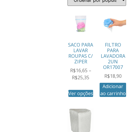
SACO PARA
FILTRO
LAVAR
PARA
ROUPAS C/
LAVADORA
ZIPER
2UN
OR17007
R$
16,65
–
R$
18,90
R$
25,35
Adicionar
Ver opções
ao carrinho