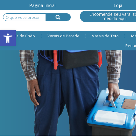
Página Inicial
Loja
Encomende seu varal s
medida aqui
Open toolbar
Varais de Chão
Varais de Parede
Varais de Teto
Ma
Pequ