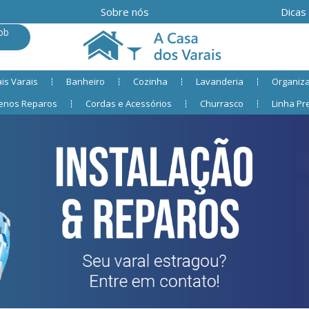
Sobre nós
Dicas
ob
is Varais
Banheiro
Cozinha
Lavanderia
Organiz
enos Reparos
Cordas e Acessórios
Churrasco
Linha P