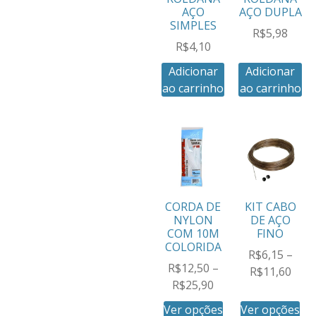
AÇO
AÇO DUPLA
SIMPLES
R$
5,98
R$
4,10
Adicionar
Adicionar
ao carrinho
ao carrinho
CORDA DE
KIT CABO
NYLON
DE AÇO
COM 10M
FINO
COLORIDA
R$
6,15
–
R$
12,50
–
R$
11,60
R$
25,90
Ver opções
Ver opções