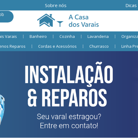
Sobre nós
Dicas
ob
is Varais
Banheiro
Cozinha
Lavanderia
Organiz
enos Reparos
Cordas e Acessórios
Churrasco
Linha P