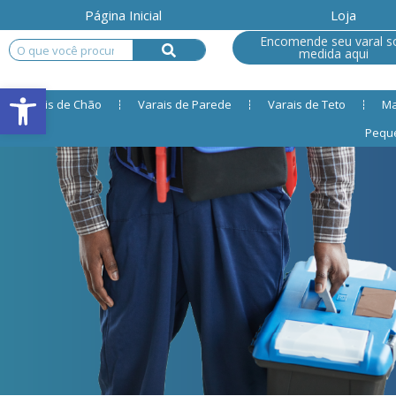
Página Inicial
Loja
Encomende seu varal s
medida aqui
Open toolbar
Varais de Chão
Varais de Parede
Varais de Teto
Ma
Pequ