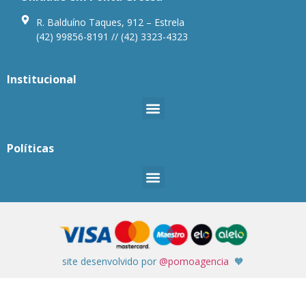
R. Balduíno Taques, 912 – Estrela
(42) 99856-8191 // (42) 3323-4323
Institucional
Políticas
site desenvolvido por
@pomoagencia
🧡