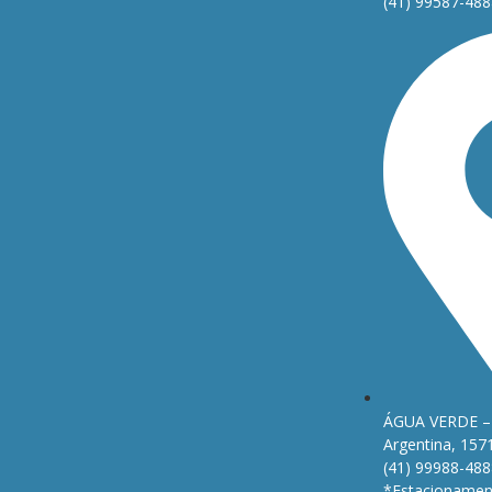
(41) 99587-488
ÁGUA VERDE – 
Argentina, 157
(41) 99988-488
*Estacionament