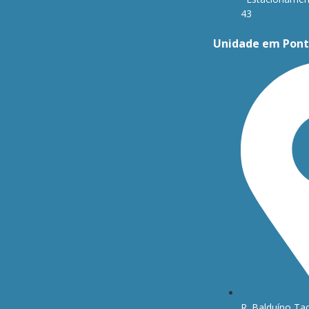
43
Unidade em Pont
R. Balduíno Taq