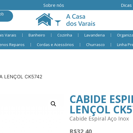
Sobre nós
Dicas
ob
is Varais
Banheiro
Cozinha
Lavanderia
Organiz
enos Reparos
Cordas e Acessórios
Churrasco
Linha P
RA LENÇOL CK5742
CABIDE ESP
LENÇOL CK5
Cabide Espiral Aço Inox
R$
32,40