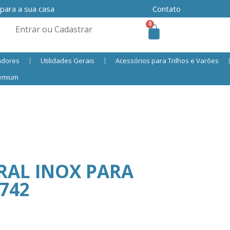
 para a sua casa
Contato
0
Entrar ou Cadastrar
adores
Utilidades Gerais
Acessórios para Trilhos e Varões
remium
IRAL INOX PARA
742