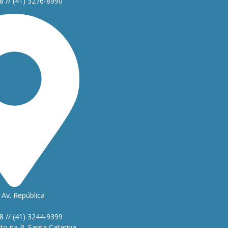
8 // (41) 3276-8990
Av. República
1
8 // (41) 3244-9399
o na R. Santa Catarina,