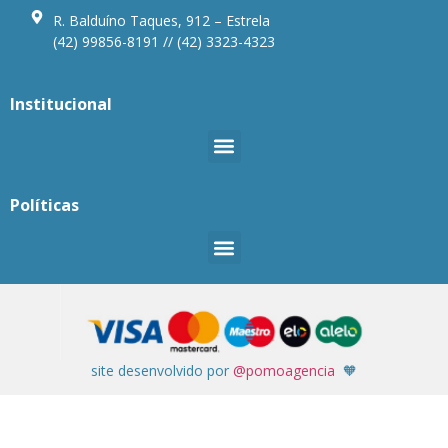
R. Balduíno Taques, 912 – Estrela
(42) 99856-8191 // (42) 3323-4323
Institucional
Políticas
site desenvolvido por
@pomoagencia
🧡