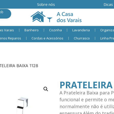
Sobre nós
Dicas
ob
is Varais
Banheiro
Cozinha
Lavanderia
Organiz
enos Reparos
Cordas e Acessórios
Churrasco
Linha P
TELEIRA BAIXA 1128
PRATELEIRA
A Prateleira Baixa para 
funcional e permite o m
normalmente não é utili
espessura.Além do tradic