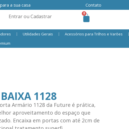
 para a sua casa
Contato
0
Entrar ou Cadastrar
adores
Utilidades Gerais
Acessórios para Trilhos e Varões
remium
 BAIXA 1128
Porta Armário 1128 da Future é prática,
elhor aproveitamento do espaço que
zado. Encaixa em portas com até 2cm de
ional tratamento superfi..