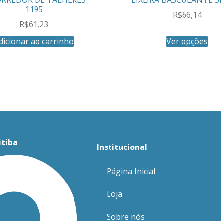
1195
R$
66,14
R$
61,23
dicionar ao carrinho
Ver opções
itiba
Institucional
Página Inicial
Loja
Sobre nós