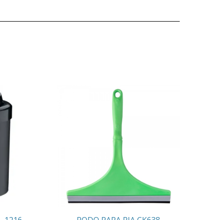
L 1216
RODO PARA PIA CK638