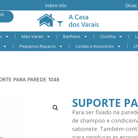
Sobre nós
Dicas
ob
o
Mais Varais
Banheiro
Cozinha
L
Pequenos Reparos
Cordas e Acessórios
Ch
ORTE PARA PAREDE 1048
SUPORTE PA
Para ser fixado na pared
de shampoo e condicionad
sabonete. Também cont
para pendurar as esponj