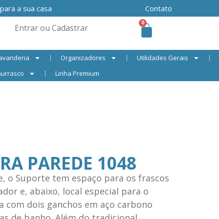
 para a sua casa
Contato
0
Entrar ou Cadastrar
avanderia
Organizadores
Utilidades Gerais
urrasco
Linha Premium
RA PAREDE 1048
e, o Suporte tem espaço para os frascos
or e, abaixo, local especial para o
a com dois ganchos em aço carbono
as de banho. Além do tradicional