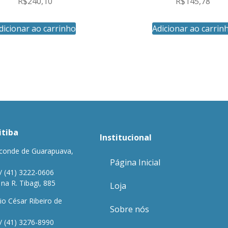
R$
240,10
R$
145,78
dicionar ao carrinho
Adicionar ao carrin
itiba
Institucional
conde de Guarapuava,
Página Inicial
/ (41) 3222-0606
a R. Tibagi, 885
Loja
io César Ribeiro de
Sobre nós
/ (41) 3276-8990