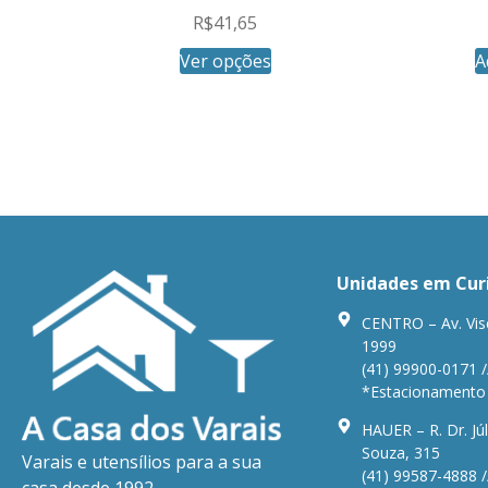
R$
41,65
Ver opções
A
Unidades em Cur
CENTRO – Av. Vis
1999
(41) 99900-0171 /
*Estacionamento n
HAUER – R. Dr. Júl
Souza, 315
Varais e utensílios para a sua
(41) 99587-4888 /