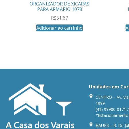
ORGANIZADOR DE XICARAS
PARA ARMARIO 1078
R$
51,67
Adicionar ao carrinho
A
Unidades em Cur
CENTRO – Av. Vis
1999
(41) 99900-0171 /
*Estacionamento n
HAUER – R. Dr. Júl