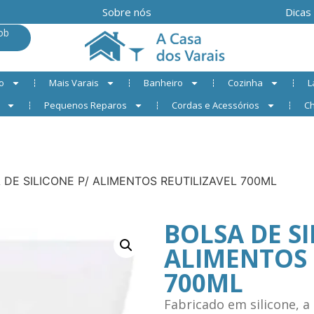
Sobre nós
Dicas
ob
o
Mais Varais
Banheiro
Cozinha
L
Pequenos Reparos
Cordas e Acessórios
Ch
 DE SILICONE P/ ALIMENTOS REUTILIZAVEL 700ML
BOLSA DE SI
ALIMENTOS 
700ML
Fabricado em silicone, 