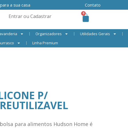
 para a sua casa
Contato
0
Entrar ou Cadastrar
avanderia
Organizadores
Utilidades Gerais
urrasco
Linha Premium
LICONE P/
REUTILIZAVEL
a bolsa para alimentos Hudson Home é