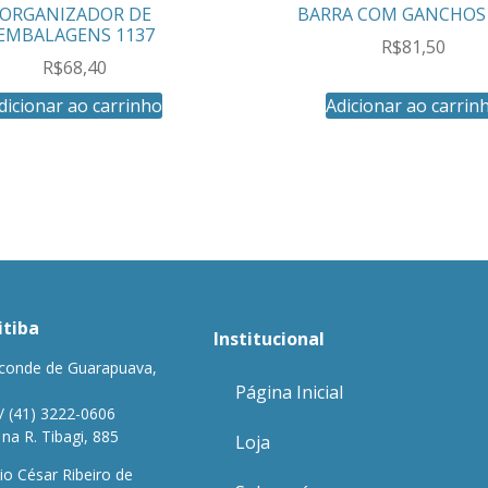
ORGANIZADOR DE
BARRA COM GANCHOS 
EMBALAGENS 1137
R$
81,50
R$
68,40
dicionar ao carrinho
Adicionar ao carrin
itiba
Institucional
conde de Guarapuava,
Página Inicial
/ (41) 3222-0606
a R. Tibagi, 885
Loja
io César Ribeiro de