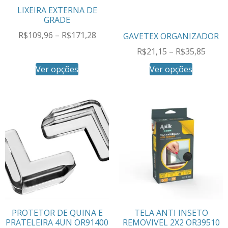
LIXEIRA EXTERNA DE
GRADE
R$
109,96
–
R$
171,28
GAVETEX ORGANIZADOR
R$
21,15
–
R$
35,85
Ver opções
Ver opções
PROTETOR DE QUINA E
TELA ANTI INSETO
PRATELEIRA 4UN OR91400
REMOVIVEL 2X2 OR39510