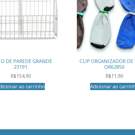
TO DE PAREDE GRANDE
CLIP ORGANIZADOR DE
23191
OR62850
R$
154,90
R$
11,90
dicionar ao carrinho
Adicionar ao carrin