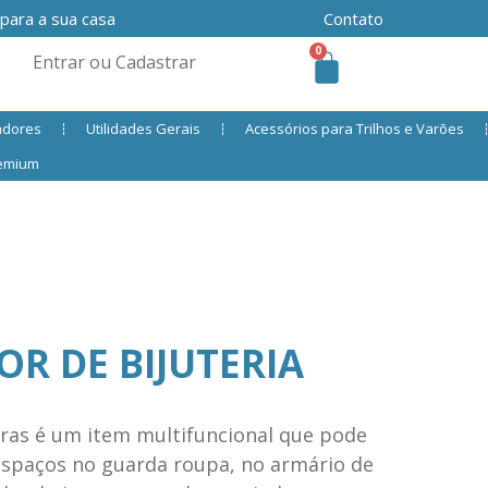
 para a sua casa
Contato
0
Entrar ou Cadastrar
adores
Utilidades Gerais
Acessórios para Trilhos e Varões
remium
R DE BIJUTERIA
iras é um item multifuncional que pode
 espaços no guarda roupa, no armário de