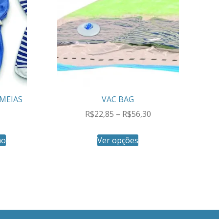
 MEIAS
VAC BAG
R$
22,85
–
R$
56,30
ho
Ver opções