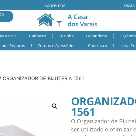
Sobre nós
Dicas
ob
is Varais
Banheiro
Cozinha
Lavanderia
Organiz
enos Reparos
Cordas e Acessórios
Churrasco
Linha P
/ ORGANIZADOR DE BIJUTERIA 1561
ORGANIZADO
1561
O Organizador de Bijute
ser utilizado e otimizar