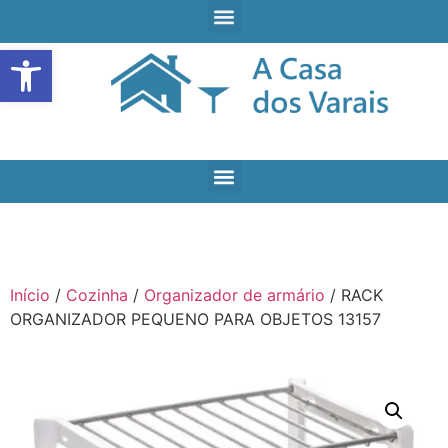
Open toolbar
Início
/
Cozinha
/
Organizador de armário
/ RACK
ORGANIZADOR PEQUENO PARA OBJETOS 13157