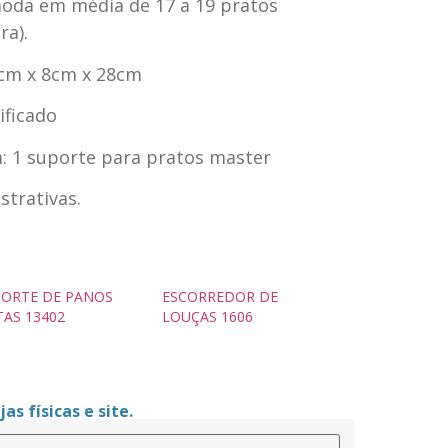
oda em média de 17 a 19 pratos
ra).
8cm x 8cm x 28cm
ificado
 1 suporte para pratos master
trativas.
ORTE DE PANOS
ESCORREDOR DE
AS 13402
LOUÇAS 1606
as físicas e site.