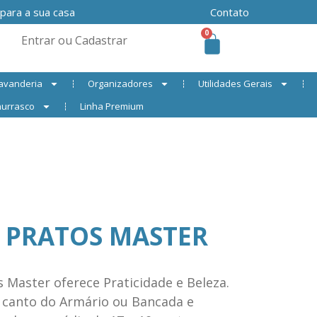
 para a sua casa
Contato
0
Entrar ou Cadastrar
avanderia
Organizadores
Utilidades Gerais
urrasco
Linha Premium
 PRATOS MASTER
 Master oferece Praticidade e Beleza.
 canto do Armário ou Bancada e