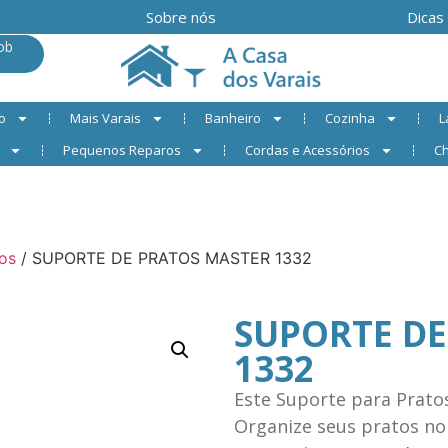
Sobre nós
Dicas
ob
o
Mais Varais
Banheiro
Cozinha
L
Pequenos Reparos
Cordas e Acessórios
Ch
os
/ SUPORTE DE PRATOS MASTER 1332
SUPORTE DE
1332
Este Suporte para Pratos
Organize seus pratos no