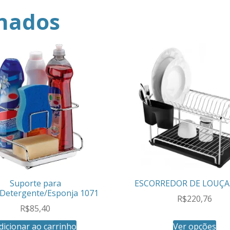
onados
Suporte para
ESCORREDOR DE LOUÇA
Detergente/Esponja 1071
R$
220,76
R$
85,40
dicionar ao carrinho
Ver opções