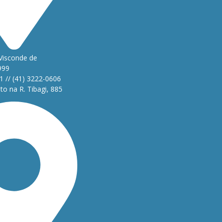
Visconde de
999
1 // (41) 3222-0606
o na R. Tibagi, 885