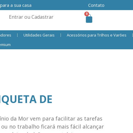
 para a sua casa
Contato
0
Entrar ou Cadastrar
adores
Utilidades Gerais
Acessórios para Trilhos e Varões
remium
NQUETA DE
io da Mor vem para facilitar as tarefas
 ou no trabalho ficará mais fácil alcançar