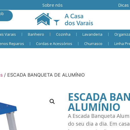
Sobre nós
Dicas
ob
is Varais
Banheiro
Cozinha
Lavanderia
Organiz
enos Reparos
Cordas e Acessórios
Churrasco
Linha P
as
/ ESCADA BANQUETA DE ALUMÍNIO
ESCADA BA
ALUMÍNIO
A Escada Banqueta Alumín
do seu dia a dia. Em casa