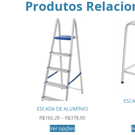
Produtos Relaci
ESC
ESCADA DE ALUMÍNIO
R$
166,28
–
R$
378,90
Ver opções
A