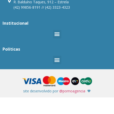
R. Balduíno Taques, 912 – Estrela
(42) 99856-8191 // (42) 3323-4323
Institucional
Políticas
site desenvolvido por
@pomoagencia
🧡