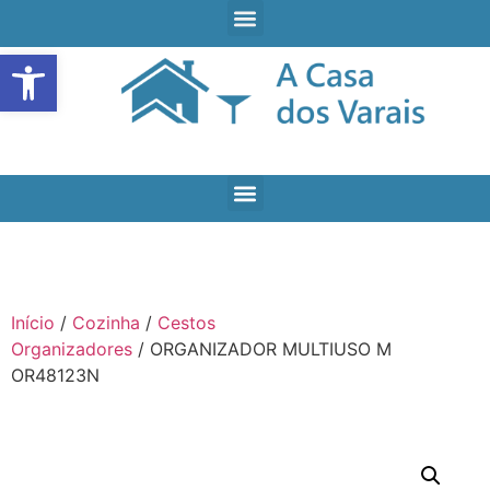
Open toolbar
Início
/
Cozinha
/
Cestos
Organizadores
/ ORGANIZADOR MULTIUSO M
OR48123N