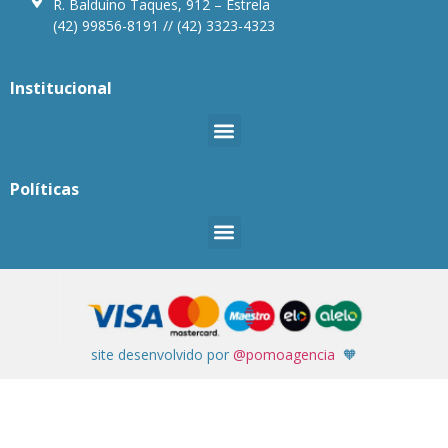
R. Balduíno Taques, 912 – Estrela
(42) 99856-8191 // (42) 3323-4323
Institucional
Políticas
site desenvolvido por
@pomoagencia
🧡