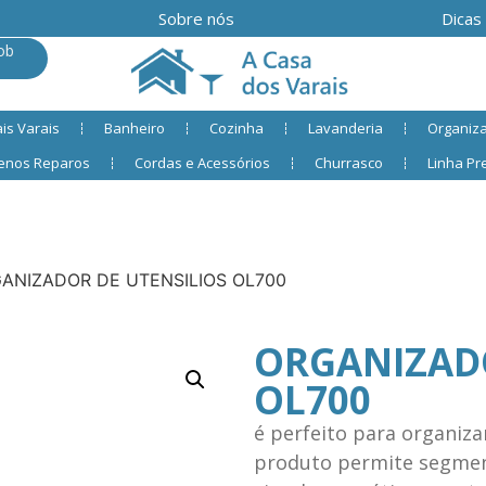
Sobre nós
Dicas
ob
is Varais
Banheiro
Cozinha
Lavanderia
Organiz
enos Reparos
Cordas e Acessórios
Churrasco
Linha P
ANIZADOR DE UTENSILIOS OL700
ORGANIZADO
OL700
é perfeito para organiz
produto permite segment