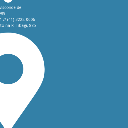
Visconde de
999
1 // (41) 3222-0606
o na R. Tibagi, 885