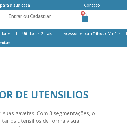
 para a sua casa
Contato
0
Entrar ou Cadastrar
adores
Utilidades Gerais
Acessórios para Trilhos e Varões
remium
R DE UTENSILIOS
ar suas gavetas. Com 3 segmentações, o
ar os utensílios de forma visual,