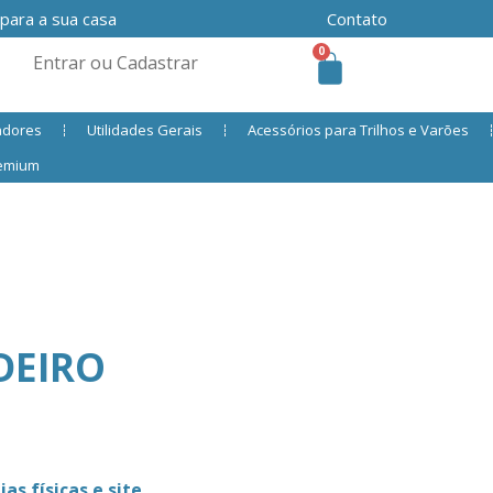
 para a sua casa
Contato
0
Entrar ou Cadastrar
adores
Utilidades Gerais
Acessórios para Trilhos e Varões
remium
DEIRO
as físicas e site.