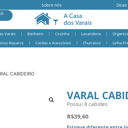
Sobre nós
Dicas
ob
is Varais
Banheiro
Cozinha
Lavanderia
Organiz
enos Reparos
Cordas e Acessórios
Churrasco
Linha P
RAL CABIDEIRO
VARAL CABI
Possui 8 cabides.
R$
39,60
Estoque diferente entre loj