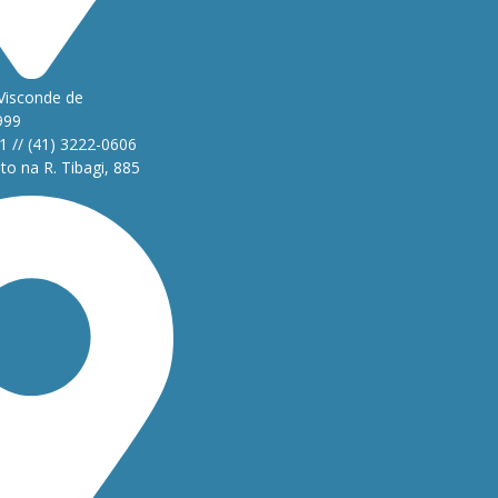
Visconde de
999
1 // (41) 3222-0606
o na R. Tibagi, 885