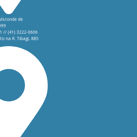
Visconde de
999
1 // (41) 3222-0606
o na R. Tibagi, 885