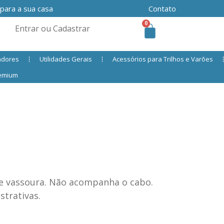
 para a sua casa
Contato
0
Entrar ou Cadastrar
adores
Utilidades Gerais
Acessórios para Trilhos e Varões
remium
e vassoura. Não acompanha o cabo.
trativas.