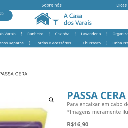
Sobre nós
Dicas
ob
is Varais
Banheiro
Cozinha
Lavanderia
Organiz
enos Reparos
Cordas e Acessórios
Churrasco
Linha P
PASSA CERA
PASSA CERA
Para encaixar em cabo d
*Imagens meramente ilus
R$
16,90