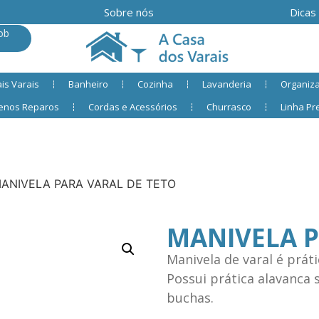
Sobre nós
Dicas
ob
is Varais
Banheiro
Cozinha
Lavanderia
Organiz
enos Reparos
Cordas e Acessórios
Churrasco
Linha P
ANIVELA PARA VARAL DE TETO
MANIVELA P
Manivela de varal é prát
Possui prática alavanca
buchas.