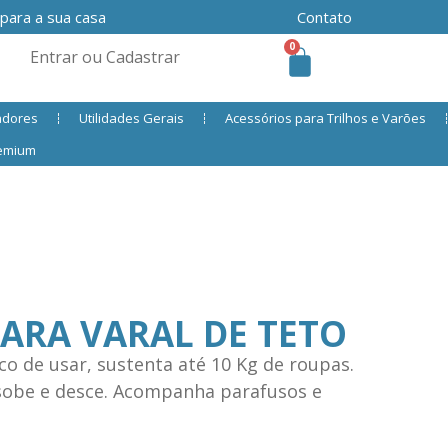
 para a sua casa
Contato
0
Entrar ou Cadastrar
adores
Utilidades Gerais
Acessórios para Trilhos e Varões
remium
ARA VARAL DE TETO
ico de usar, sustenta até 10 Kg de roupas.
 sobe e desce. Acompanha parafusos e