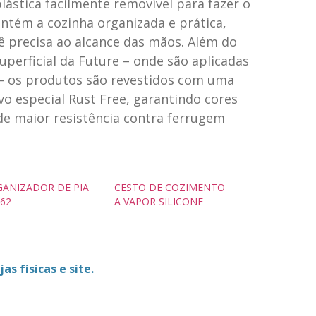
lástica facilmente removível para fazer o
tém a cozinha organizada e prática,
ê precisa ao alcance das mãos. Além do
uperficial da Future – onde são aplicadas
– os produtos são revestidos com uma
o especial Rust Free, garantindo cores
 de maior resistência contra ferrugem
ANIZADOR DE PIA
CESTO DE COZIMENTO
62
A VAPOR SILICONE
as físicas e site.