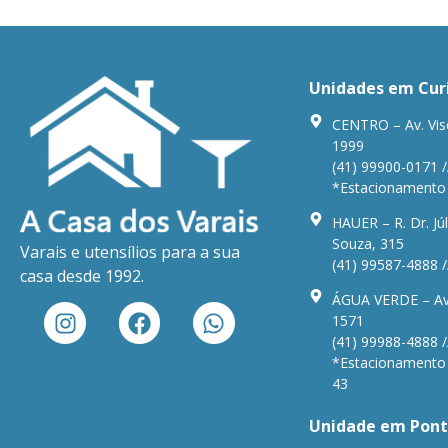
Unidades em Cur
CENTRO – Av. Vis
1999
(41) 99900-0171 /
*Estacionamento n
HAUER – R. Dr. Júl
Souza, 315
Varais e utensílios para a sua
(41) 99587-4888 /
casa desde 1992.
ÁGUA VERDE – Av.
1571
(41) 99988-4888 /
*Estacionamento n
43
Unidade em Pont