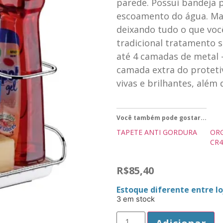
parede. Possui bandeja p
escoamento do água. Man
deixando tudo o que voc
tradicional tratamento s
até 4 camadas de metal 
camada extra do protetiv
vivas e brilhantes, além
Você também pode gostar...
TAPETE ANTI GORDURA
ORG
CR4
R$
85,40
Estoque diferente entre loj
3 em stock