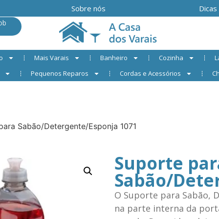
Sobre nós
Dicas
ob
o
Mais Varais
Banheiro
Cozinha
L
Pequenos Reparos
Cordas e Acessórios
Ch
para Sabão/Detergente/Esponja 1071
Suporte par
Sabão/Dete
O Suporte para Sabão, D
na parte interna da por