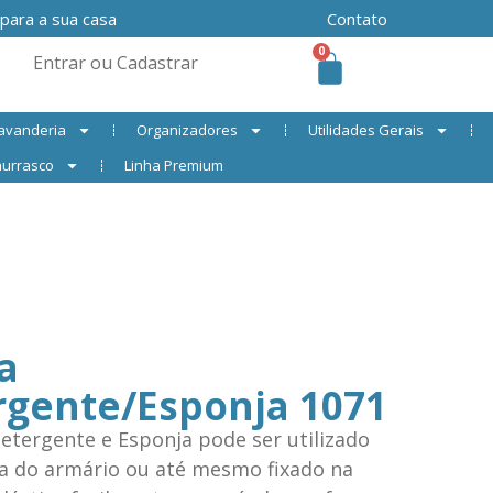
 para a sua casa
Contato
0
Entrar ou Cadastrar
avanderia
Organizadores
Utilidades Gerais
urrasco
Linha Premium
a
rgente/Esponja 1071
etergente e Esponja pode ser utilizado
ta do armário ou até mesmo fixado na