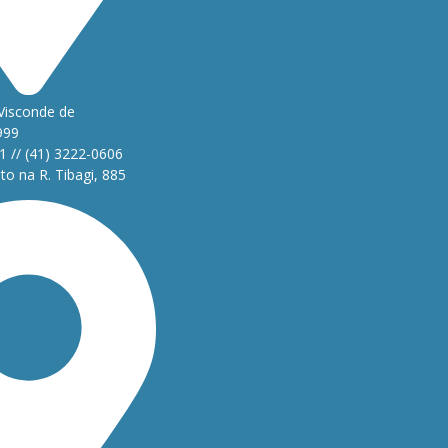
Visconde de
999
1 // (41) 3222-0606
o na R. Tibagi, 885