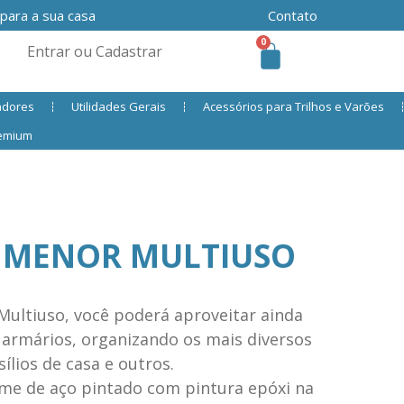
 para a sua casa
Contato
0
Entrar ou Cadastrar
adores
Utilidades Gerais
Acessórios para Trilhos e Varões
remium
A MENOR MULTIUSO
Multiuso, você poderá aproveitar ainda
 armários, organizando os mais diversos
ílios de casa e outros.
ame de aço pintado com pintura epóxi na