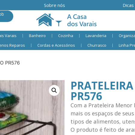
Sobre nós
Dicas
ob
is Varais
Banheiro
Cozinha
Lavanderia
Organiz
enos Reparos
Cordas e Acessórios
Churrasco
Linha P
O PR576
PRATELEIR
PR576
Com a Prateleira Menor 
mais os espaços de seus
tipos de alimentos, utens
O produto é feito de ar