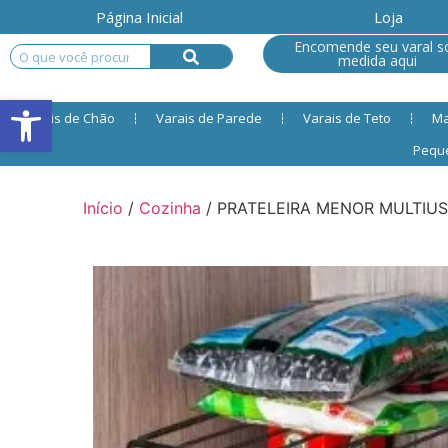
Página Inicial
Loja
Encomende seu varal s
medida aqui
Open toolbar
Varais de Chão
Varais de Parede
Varais de Teto
Ma
Pequ
Início
/
Cozinha
/ PRATELEIRA MENOR MULTIUS