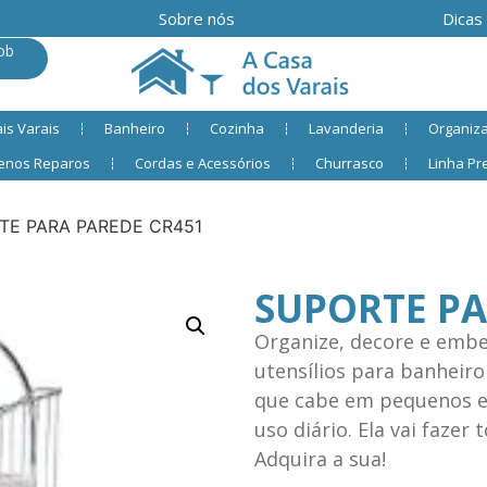
Sobre nós
Dicas
ob
is Varais
Banheiro
Cozinha
Lavanderia
Organiz
enos Reparos
Cordas e Acessórios
Churrasco
Linha P
TE PARA PAREDE CR451
SUPORTE PA
Organize, decore e embe
utensílios para banhei
que cabe em pequenos e
uso diário. Ela vai fazer
Adquira a sua!