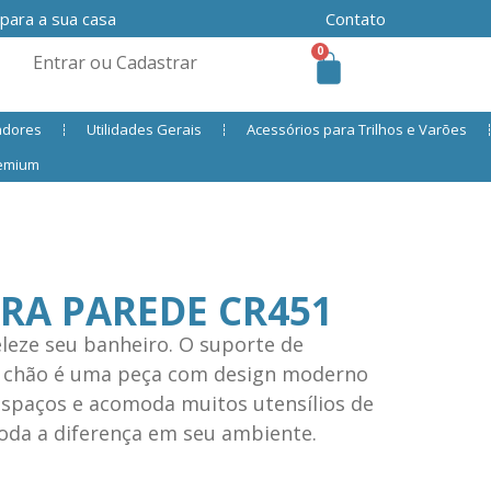
 para a sua casa
Contato
0
Entrar ou Cadastrar
adores
Utilidades Gerais
Acessórios para Trilhos e Varões
remium
RA PAREDE CR451
leze seu banheiro. O suporte de
ro chão é uma peça com design moderno
spaços e acomoda muitos utensílios de
 toda a diferença em seu ambiente.