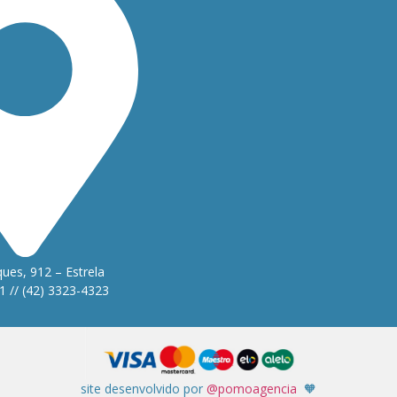
ues, 912 – Estrela
1 // (42) 3323-4323
site desenvolvido por
@pomoagencia
🧡