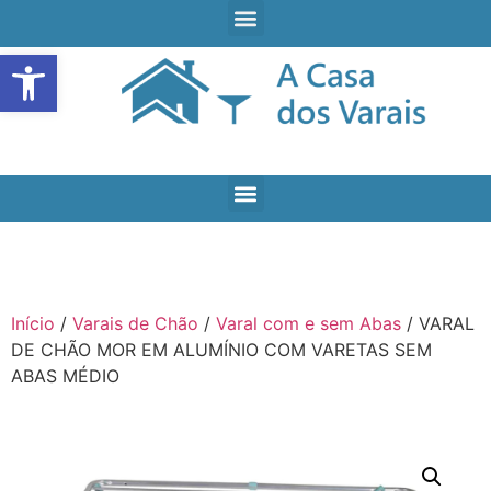
Open toolbar
Início
/
Varais de Chão
/
Varal com e sem Abas
/ VARAL
DE CHÃO MOR EM ALUMÍNIO COM VARETAS SEM
ABAS MÉDIO