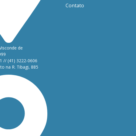
Contato
Visconde de
999
1 // (41) 3222-0606
o na R. Tibagi, 885