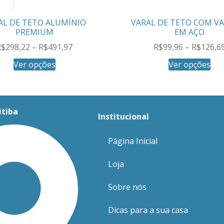
AL DE TETO ALUMÍNIO
VARAL DE TETO COM V
PREMIUM
EM AÇO
R$
298,22
–
R$
491,97
R$
99,96
–
R$
126,6
Ver opções
Ver opções
itiba
Institucional
Página Inicial
Loja
Sobre nós
Dicas para a sua casa