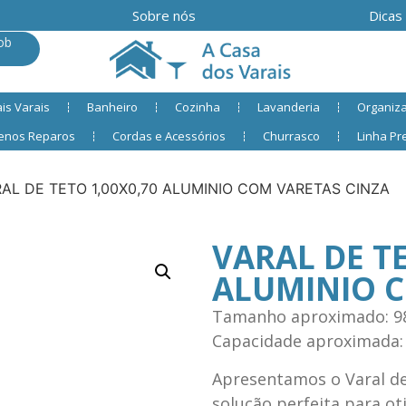
Sobre nós
Dicas
ob
is Varais
Banheiro
Cozinha
Lavanderia
Organiz
enos Reparos
Cordas e Acessórios
Churrasco
Linha P
RAL DE TETO 1,00X0,70 ALUMINIO COM VARETAS CINZA
VARAL DE TE
ALUMINIO C
Tamanho aproximado: 98
Capacidade aproximada:
Apresentamos o Varal de
solução perfeita para o