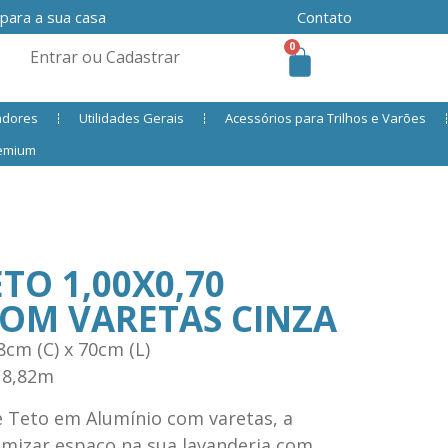
 para a sua casa
Contato
0
Entrar ou Cadastrar
adores
Utilidades Gerais
Acessórios para Trilhos e Varões
remium
TO 1,00X0,70
OM VARETAS CINZA
cm (C) x 70cm (L)
 8,82m
 Teto em Alumínio com varetas, a
timizar espaço na sua lavanderia com