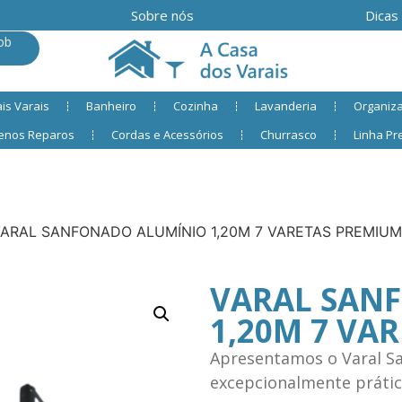
Sobre nós
Dicas
ob
is Varais
Banheiro
Cozinha
Lavanderia
Organiz
enos Reparos
Cordas e Acessórios
Churrasco
Linha P
VARAL SANFONADO ALUMÍNIO 1,20M 7 VARETAS PREMIUM
VARAL SAN
1,20M 7 VA
Apresentamos o Varal 
excepcionalmente prático