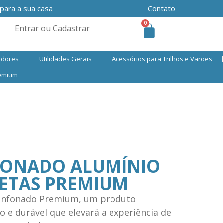
 para a sua casa
Contato
0
Entrar ou Cadastrar
adores
Utilidades Gerais
Acessórios para Trilhos e Varões
remium
FONADO ALUMÍNIO
RETAS PREMIUM
Sanfonado Premium, um produto
 e durável que elevará a experiência de