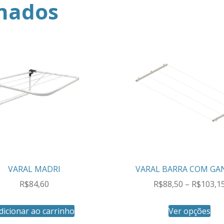
onados
VARAL MADRI
VARAL BARRA COM G
R$
84,60
R$
88,50
–
R$
103,1
dicionar ao carrinho
Ver opções