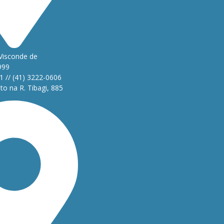
Visconde de
999
1 // (41) 3222-0606
o na R. Tibagi, 885