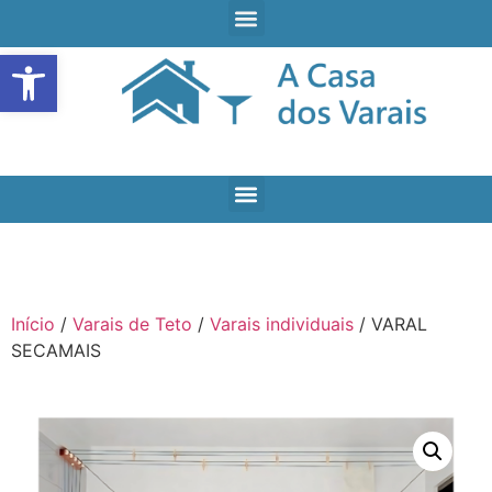
Open toolbar
Início
/
Varais de Teto
/
Varais individuais
/ VARAL
SECAMAIS