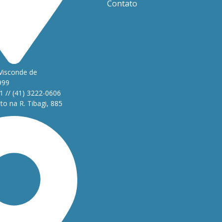
Contato
Visconde de
999
1 // (41) 3222-0606
o na R. Tibagi, 885