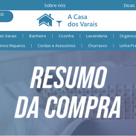
Sobre nós
Dicas
ob
is Varais
Banheiro
Cozinha
Lavanderia
Organiz
enos Reparos
Cordas e Acessórios
Churrasco
Linha P