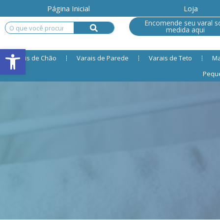
Página Inicial
Loja
Encomende seu varal s
medida aqui
Open toolbar
Varais de Chão
Varais de Parede
Varais de Teto
Ma
Pequ