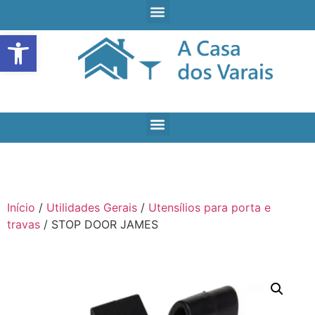
Open toolbar
Início
/
Utilidades Gerais
/
Utensílios para porta e
travas
/ STOP DOOR JAMES