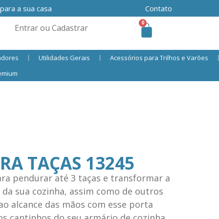
 para a sua casa
Contato
0
Entrar ou Cadastrar
adores
Utilidades Gerais
Acessórios para Trilhos e Varões
remium
RA TAÇAS 13245
a pendurar até 3 taças e transformar a
 da sua cozinha, assim como de outros
ao alcance das mãos com esse porta
os cantinhos do seu armário de cozinha