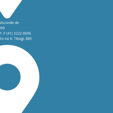
Visconde de
999
1 // (41) 3222-0606
o na R. Tibagi, 885