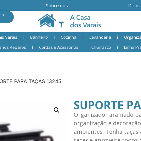
Sobre nós
Dicas
ob
is Varais
Banheiro
Cozinha
Lavanderia
Organiz
enos Reparos
Cordas e Acessórios
Churrasco
Linha P
ORTE PARA TAÇAS 13245
SUPORTE PA
Organizador aramado par
organização e decoração
ambientes. Tenha taças 
taças e aproveite todos 