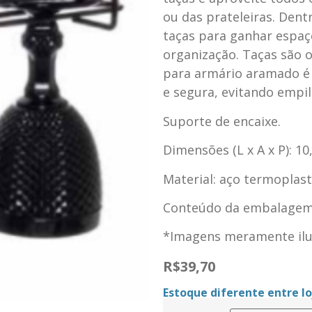
ou das prateleiras. Dent
taças para ganhar espaço
organização. Taças são o
para armário aramado é 
e segura, evitando empil
Suporte de encaixe.
Dimensões (L x A x P): 1
Material: aço termoplast
Conteúdo da embalagem:
*Imagens meramente ilus
R$
39,70
Estoque diferente entre loj