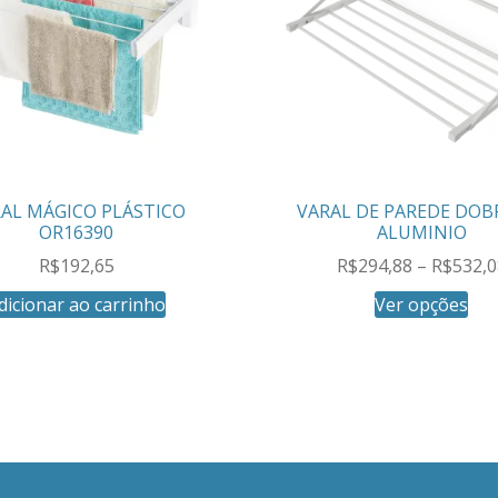
AL MÁGICO PLÁSTICO
VARAL DE PAREDE DOB
OR16390
ALUMINIO
R$
192,65
R$
294,88
–
R$
532,0
dicionar ao carrinho
Ver opções