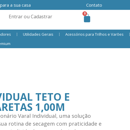
 para a sua casa
Contato
0
Entrar ou Cadastrar
adores
Utilidades Gerais
Acessórios para Trilhos e Varões
remium
VIDUAL TETO E
ARETAS 1,00M
onário Varal Individual, uma solução
 sua rotina de secagem com praticidade e