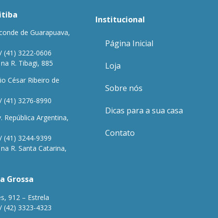
itiba
Institucional
conde de Guarapuava,
Página Inicial
/ (41) 3222-0606
a R. Tibagi, 885
Loja
io César Ribeiro de
Sobre nós
/ (41) 3276-8990
Dicas para a sua casa
 República Argentina,
Contato
/ (41) 3244-9399
a R. Santa Catarina,
a Grossa
s, 912 – Estrela
/ (42) 3323-4323