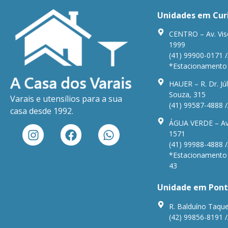
Unidades em Cur
CENTRO – Av. Vis
1999
(41) 99900-0171 /
*Estacionamento n
HAUER – R. Dr. Júl
Souza, 315
Varais e utensílios para a sua
(41) 99587-4888 /
casa desde 1992.
ÁGUA VERDE – Av.
1571
(41) 99988-4888 /
*Estacionamento n
43
Unidade em Pont
R. Balduíno Taque
(42) 99856-8191 /