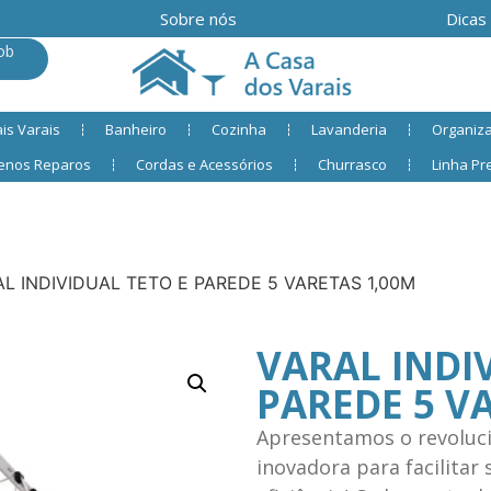
Sobre nós
Dicas
ob
is Varais
Banheiro
Cozinha
Lavanderia
Organiz
enos Reparos
Cordas e Acessórios
Churrasco
Linha P
AL INDIVIDUAL TETO E PAREDE 5 VARETAS 1,00M
VARAL INDI
PAREDE 5 V
Apresentamos o revoluci
inovadora para facilitar