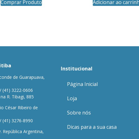
Comprar Produto
Adicionar ao carrin
itiba
Institucional
conde de Guarapuava,
Página Inicial
/ (41) 3222-0606
a R. Tibagi, 885
Loja
io César Ribeiro de
Sobre nós
/ (41) 3276-8990
Dicas para a sua casa
 República Argentina,