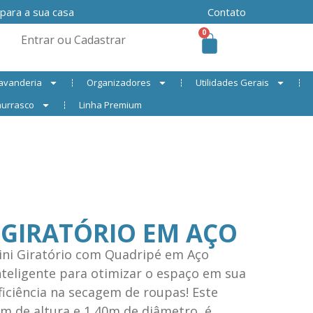
 para a sua casa
Contato
0
Entrar ou Cadastrar
avanderia
Organizadores
Utilidades Gerais
urrasco
Linha Premium
 GIRATÓRIO EM AÇO
ini Giratório com Quadripé em Aço
nteligente para otimizar o espaço em sua
iciência na secagem de roupas! Este
 de altura e 1,40m de diâmetro, é