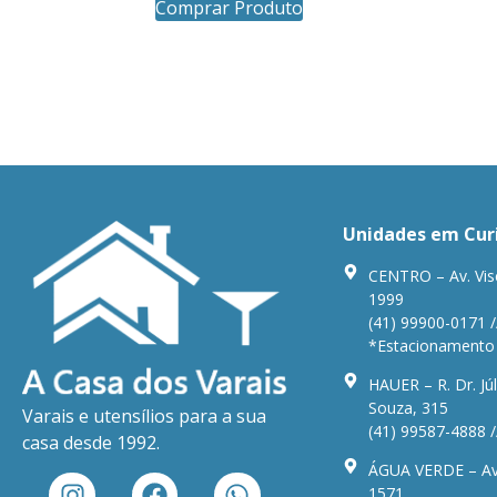
Comprar Produto
Unidades em Cur
CENTRO – Av. Vis
1999
(41) 99900-0171 /
*Estacionamento n
HAUER – R. Dr. Júl
Souza, 315
Varais e utensílios para a sua
(41) 99587-4888 /
casa desde 1992.
ÁGUA VERDE – Av.
1571