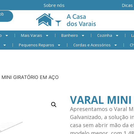
Sobre nós
Dicas
ob
o
Mais Varais
Banheiro
Cozinha
L
Pequenos Reparos
Cordas e Acessórios
Ch
 MINI GIRATÓRIO EM AÇO
VARAL MINI
Apresentamos o Varal M
Galvanizado, a solução i
casa sem abrir mão da ef
modelo menor, com 1,48m