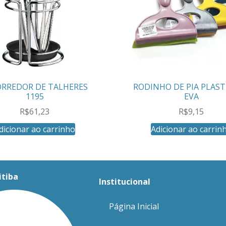
ORREDOR DE TALHERES
RODINHO DE PIA PLAST
1195
EVA
R$
61,23
R$
9,15
dicionar ao carrinho
Adicionar ao carrin
itiba
Institucional
Página Inicial