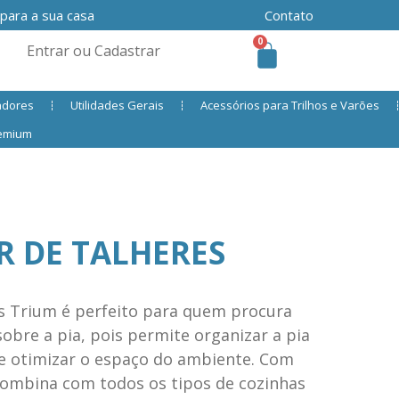
 para a sua casa
Contato
0
Entrar ou Cadastrar
adores
Utilidades Gerais
Acessórios para Trilhos e Varões
remium
 DE TALHERES
s Trium é perfeito para quem procura
sobre a pia, pois permite organizar a pia
de otimizar o espaço do ambiente. Com
 combina com todos os tipos de cozinhas