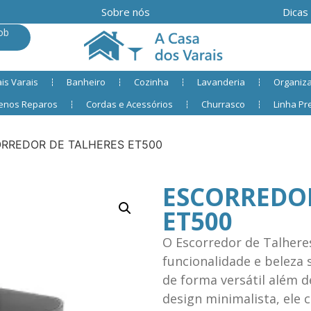
Sobre nós
Dicas
ob
is Varais
Banheiro
Cozinha
Lavanderia
Organiz
enos Reparos
Cordas e Acessórios
Churrasco
Linha P
RREDOR DE TALHERES ET500
ESCORREDOR
ET500
O Escorredor de Talhere
funcionalidade e beleza 
de forma versátil além 
design minimalista, ele