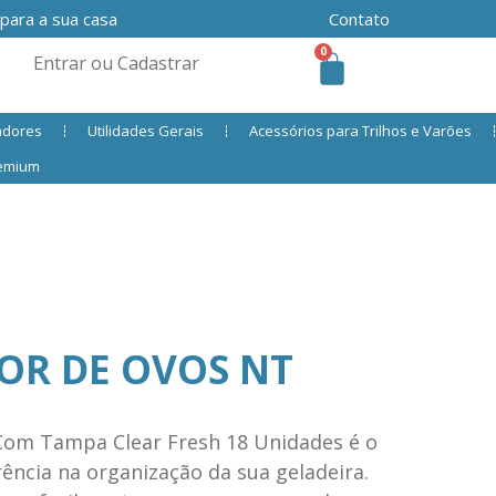
 para a sua casa
Contato
0
Entrar ou Cadastrar
adores
Utilidades Gerais
Acessórios para Trilhos e Varões
remium
OR DE OVOS NT
Com Tampa Clear Fresh 18 Unidades é o
ência na organização da sua geladeira.