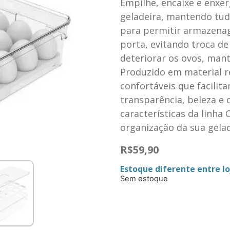
Empilhe, encaixe e enxe
geladeira, mantendo tud
para permitir armazenag
porta, evitando troca 
deteriorar os ovos, man
Produzido em material re
confortáveis que facilit
transparência, beleza e
características da linha 
organização da sua gelade
R$
59,90
Estoque diferente entre loj
Sem estoque